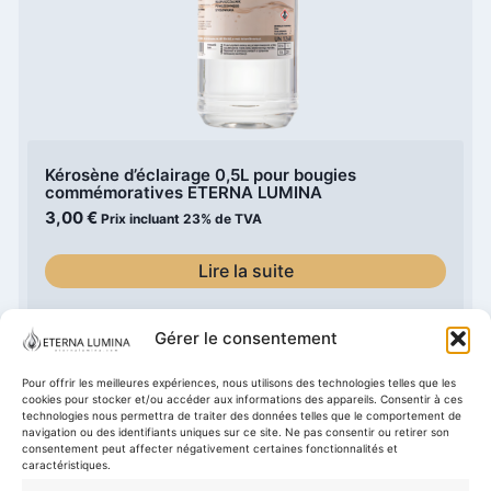
Kérosène d’éclairage 0,5L pour bougies
commémoratives ETERNA LUMINA
3,00
€
Prix incluant 23% de TVA
Lire la suite
Gérer le consentement
Pour offrir les meilleures expériences, nous utilisons des technologies telles que les
Notre Histoire / Philosophie
Magasin
Panier
cookies pour stocker et/ou accéder aux informations des appareils. Consentir à ces
technologies nous permettra de traiter des données telles que le comportement de
navigation ou des identifiants uniques sur ce site. Ne pas consentir ou retirer son
Politique de confidentialité
consentement peut affecter négativement certaines fonctionnalités et
caractéristiques.
Obligation d'information selon le RGPD