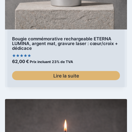
Bougie commémorative rechargeable ETERNA
LUMINA, argent mat, gravure laser : cœur/croix +
dédicace
62,00
€
Note
Prix incluant 23% de TVA
5.00
sur 5
Lire la suite