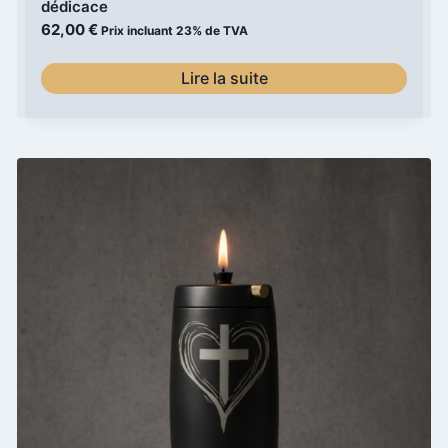
dédicace
62,00
€
Prix incluant 23% de TVA
Lire la suite