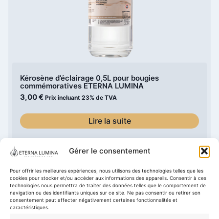
Kérosène d’éclairage 0,5L pour bougies
commémoratives ETERNA LUMINA
3,00
€
Prix incluant 23% de TVA
Lire la suite
Gérer le consentement
Pour offrir les meilleures expériences, nous utilisons des technologies telles que les
Notre Histoire / Philosophie
Magasin
Panier
cookies pour stocker et/ou accéder aux informations des appareils. Consentir à ces
technologies nous permettra de traiter des données telles que le comportement de
navigation ou des identifiants uniques sur ce site. Ne pas consentir ou retirer son
Politique de confidentialité
consentement peut affecter négativement certaines fonctionnalités et
caractéristiques.
Obligation d'information selon le RGPD