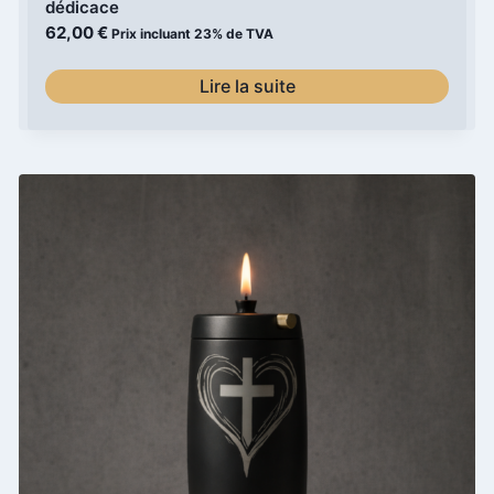
dédicace
62,00
€
Prix incluant 23% de TVA
Lire la suite