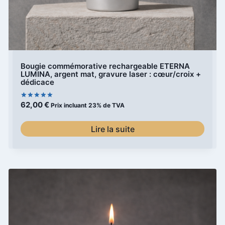
Bougie commémorative rechargeable ETERNA
LUMINA, argent mat, gravure laser : cœur/croix +
dédicace
62,00
€
Note
Prix incluant 23% de TVA
5.00
sur 5
Lire la suite