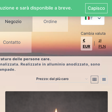
duzione e sarà disponibile a breve.
Capisco
IT
Negozio
Ordine
EN
Cambia valuta
PL
€
zł
Contatto
DE
|
EUR
PLN
ES
raturo delle persone care.
FR
nalizzata. Realizzate in alluminio anodizzato, sono
lampade.