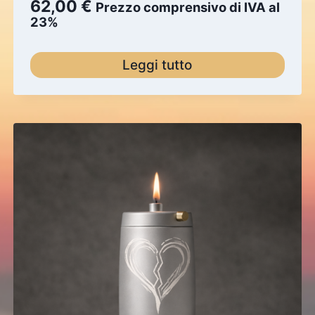
62,00
€
Valutato
Prezzo comprensivo di IVA al
5.00
23%
su 5
Leggi tutto