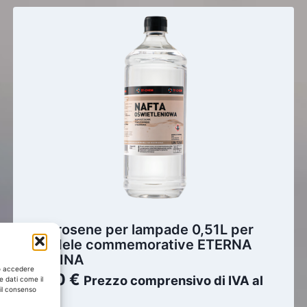
Cherosene per lampade 0,51L per
candele commemorative ETERNA
LUMINA
/o accedere
3,00
€
Prezzo comprensivo di IVA al
e dati come il
 il consenso
23%