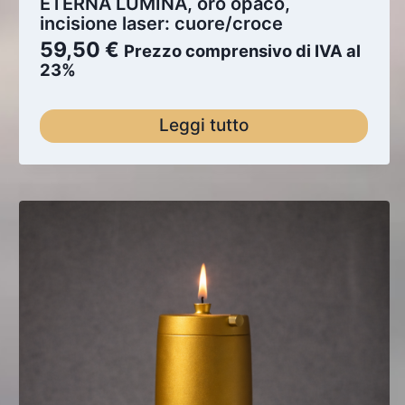
ETERNA LUMINA, oro opaco,
incisione laser: cuore/croce
59,50
€
Prezzo comprensivo di IVA al
23%
Leggi tutto