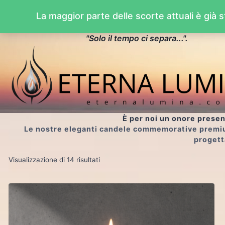
Salta
La maggior parte delle scorte attuali è già 
al
Eterna Lumina
contenuto
"Solo il tempo ci separa...".
È per noi un onore presen
Le nostre eleganti candele commemorative premium r
progett
Prezzo:
Visualizzazione di 14 risultati
dal
più
caro