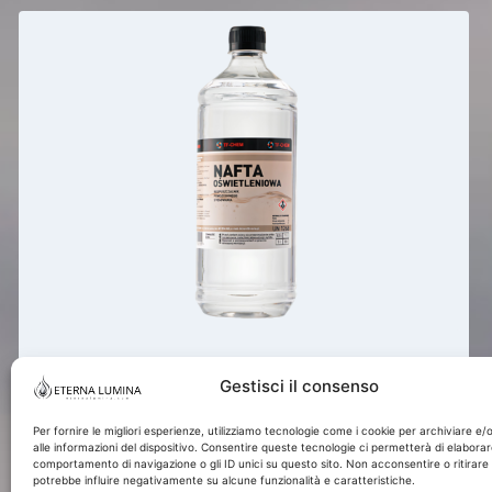
Cherosene per lampade 1L per
Gestisci il consenso
candele commemorative ETERNA
LUMINA
Per fornire le migliori esperienze, utilizziamo tecnologie come i cookie per archiviare e
6,00
€
Prezzo comprensivo di IVA al
alle informazioni del dispositivo. Consentire queste tecnologie ci permetterà di elaborar
comportamento di navigazione o gli ID unici su questo sito. Non acconsentire o ritirare
23%
potrebbe influire negativamente su alcune funzionalità e caratteristiche.