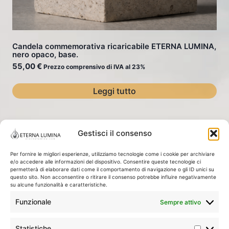
Candela commemorativa ricaricabile ETERNA LUMINA,
nero opaco, base.
55,00
€
Prezzo comprensivo di IVA al 23%
Leggi tutto
Gestisci il consenso
La Nostra Storia / Filosofia
Negozio
Cestino
Per fornire le migliori esperienze, utilizziamo tecnologie come i cookie per archiviare
e/o accedere alle informazioni del dispositivo. Consentire queste tecnologie ci
permetterà di elaborare dati come il comportamento di navigazione o gli ID unici su
Informativa sulla privacy
questo sito. Non acconsentire o ritirare il consenso potrebbe influire negativamente
su alcune funzionalità e caratteristiche.
Obbligo di informazione ai sensi del GDPR
Funzionale
Sempre attivo
Regolamenti dei negozi online
Politica sui Cookie (UE)
Statistiche