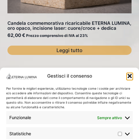
Candela commemorativa ricaricabile ETERNA LUMINA,
oro opaco, incisione laser: cuore/croce + dedica
62,00
€
Prezzo comprensivo di IVA al 23%
Leggi tutto
Gestisci il consenso
La Nostra Storia / Filosofia
Negozio
Cestino
Per fornire le migliori esperienze, utilizziamo tecnologie come i cookie per archiviare
e/o accedere alle informazioni del dispositivo. Consentire queste tecnologie ci
permetterà di elaborare dati come il comportamento di navigazione o gli ID unici su
Informativa sulla privacy
questo sito. Non acconsentire o ritirare il consenso potrebbe influire negativamente
su alcune funzionalità e caratteristiche.
Obbligo di informazione ai sensi del GDPR
Funzionale
Sempre attivo
Regolamenti dei negozi online
Politica sui Cookie (UE)
Statistiche
Statisti