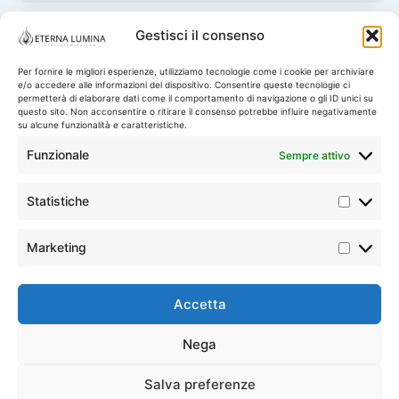
Gestisci il consenso
La Nostra Storia / Filosofia
Negozio
Cestino
Per fornire le migliori esperienze, utilizziamo tecnologie come i cookie per archiviare
e/o accedere alle informazioni del dispositivo. Consentire queste tecnologie ci
permetterà di elaborare dati come il comportamento di navigazione o gli ID unici su
Informativa sulla privacy
questo sito. Non acconsentire o ritirare il consenso potrebbe influire negativamente
su alcune funzionalità e caratteristiche.
Obbligo di informazione ai sensi del GDPR
Funzionale
Sempre attivo
Regolamenti dei negozi online
Politica sui Cookie (UE)
Statistiche
Statisti
Marketing
Marketi
© 2026 {ETERNA LUMINA}
Accetta
Nega
Salva preferenze