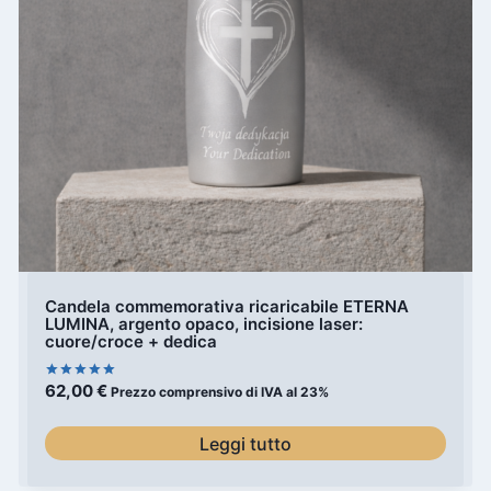
Candela commemorativa ricaricabile ETERNA
LUMINA, argento opaco, incisione laser:
cuore/croce + dedica
62,00
€
Valutato
Prezzo comprensivo di IVA al 23%
5.00
su 5
Leggi tutto