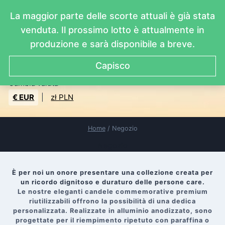
Salta
La maggior parte delle scorte attuali è già stata
al
contenuto
venduta. Il prossimo lotto è attualmente in
produzione e sarà disponibile a breve.
IT
Capisco
EN
Cambia valuta
PL
€ EUR
|
zł PLN
DE
ES
Home
/
Negozio
FR
Negozio
È per noi un onore presentare una collezione creata per
un ricordo dignitoso e duraturo delle persone care.
Le nostre eleganti candele commemorative premium
riutilizzabili offrono la possibilità di una dedica
personalizzata. Realizzate in alluminio anodizzato, sono
progettate per il riempimento ripetuto con paraffina o